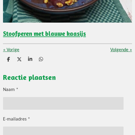
Stoofperen met blauwe kaasijs
«
Vorige
Volgende
»
D
D
S
D
e
e
h
e
l
e
a
l
Reactie plaatsen
e
l
r
e
n
e
n
Naam *
E-mailadres *