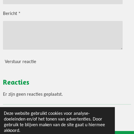
Bericht *
Verstuur reactie
Reacties
Er zijn geen reacties geplaatst.
Deze website gebruikt cookies voor analyse-
© 2020 - 2026 Jouw 3 gangen menu
doeleinden en/of het tonen van advertenties. Door
Powered by
JouwWeb
gebruik te blijven maken van de site gaat u hiermee
akkoord.