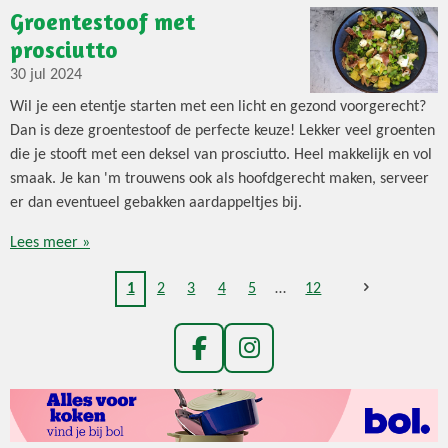
Groentestoof met
prosciutto
30 jul 2024
Wil je een etentje starten met een licht en gezond voorgerecht?
Dan is deze groentestoof de perfecte keuze! Lekker veel groenten
die je stooft met een deksel van prosciutto. Heel makkelijk en vol
smaak. Je kan 'm trouwens ook als hoofdgerecht maken, serveer
er dan eventueel gebakken aardappeltjes bij.
Lees meer »
1
2
3
4
5
12
F
I
a
n
c
s
e
t