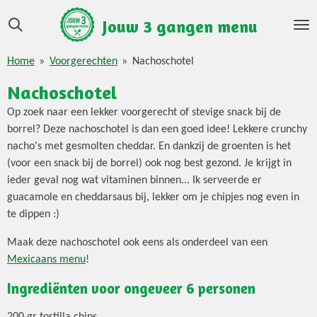
Ga
Jouw 3 gangen menu
direct
naar
Home
»
Voorgerechten
»
Nachoschotel
de
hoofdinhoud
Nachoschotel
Op zoek naar een lekker voorgerecht of stevige snack bij de
borrel? Deze nachoschotel is dan een goed idee! Lekkere crunchy
nacho's met gesmolten cheddar. En dankzij de groenten is het
(voor een snack bij de borrel) ook nog best gezond. Je krijgt in
ieder geval nog wat vitaminen binnen... Ik serveerde er
guacamole en cheddarsaus bij, lekker om je chipjes nog even in
te dippen :)
Maak deze nachoschotel ook eens als onderdeel van een
Mexicaans menu
!
Ingrediënten voor ongeveer 6 personen