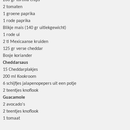
200 gr tortilla chips
2 tomaten
1 groene paprika
1 rode paprika
Blikje mais (140 gr uitlekgewicht)
1 rode ui
2 tl Mexicaanse kruiden
125 gr verse cheddar
Bosje koriander
Cheddarsaus
15 Cheddarplakjes
200 ml Kookroom
6 schijfjes jalapenopepers uit een potje
2 teentjes knoflook
Guacamole
2 avocado's
2 teentjes knoflook
1 tomaat