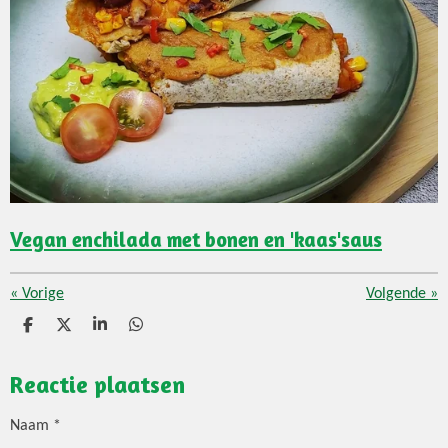
Vegan enchilada met bonen en 'kaas'saus
«
Vorige
Volgende
»
D
D
S
D
e
e
h
e
l
e
a
l
Reactie plaatsen
e
l
r
e
n
e
n
Naam *