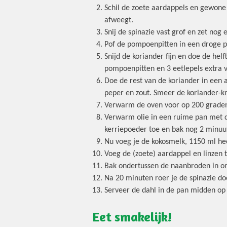
Schil de zoete aardappels en gewone 
afweegt.
Snij de spinazie vast grof en zet nog 
Pof de pompoenpitten in een droge pa
Snijd de koriander fijn en doe de he
pompoenpitten en 3 eetlepels extra v
Doe de rest van de koriander in een a
peper en zout. Smeer de koriander-k
Verwarm de oven voor op 200 grade
Verwarm olie in een ruime pan met d
kerriepoeder toe en bak nog 2 minuu
Nu voeg je de kokosmelk, 1150 ml hee
Voeg de (zoete) aardappel en linzen 
Bak ondertussen de naanbroden in o
Na 20 minuten roer je de spinazie do
Serveer de dahl in de pan midden op 
Eet smakelijk!