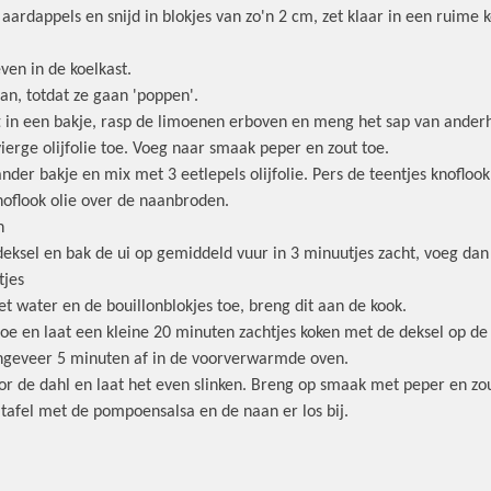
aardappels en snijd in blokjes van zo'n 2 cm, zet klaar in een ruime 
even in de koelkast.
n, totdat ze gaan 'poppen'.
lft in een bakje, rasp de limoenen erboven en meng het sap van ander
ierge olijfolie toe. Voeg naar smaak peper en zout toe.
nder bakje en mix met 3 eetlepels olijfolie. Pers de teentjes knoflo
noflook olie over de naanbroden.
n
eksel en bak de ui op gemiddeld vuur in 3 minuutjes zacht, voeg da
tjes
t water en de bouillonblokjes toe, breng dit aan de kook.
toe en laat een kleine 20 minuten zachtjes koken met de deksel op de
ngeveer 5 minuten af in de voorverwarmde oven.
or de dahl en laat het even slinken. Breng op smaak met peper en zou
tafel met de pompoensalsa en de naan er los bij.