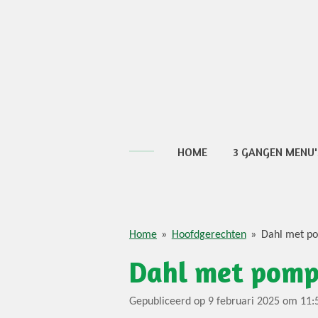
Ga
direct
naar
de
hoofdinhoud
HOME
3 GANGEN MENU'
Home
»
Hoofdgerechten
»
Dahl met p
Dahl met pomp
Gepubliceerd op 9 februari 2025 om 11: