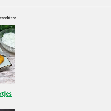
erechten:
rtjes