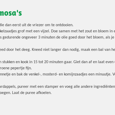
mosa's
 die dan eerst uit de vriezer om te ontdooien.
kelzaadjes grof met een vijzel. Doe samen met het zout en bloem in 
gers gedurende ongeveer 3 minuten de olie goed door het bloem, als j
need door het deeg. Kneed niet langer dan nodig, maak een bal van h
in stukken en kook in 15 tot 20 minuten gaar. Giet dan af en laat even
roene pepertje fijn.
npannetje en bak de venkel-, mosterd- en komijnzaadjes een minuutje.
 aardappels, pureer met een stamper en voeg alle andere ingrediënte
voegen. Laat de puree afkoelen.