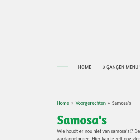
Ga
direct
naar
de
hoofdinhoud
HOME
3 GANGEN MENU'
Home
»
Voorgerechten
»
Samosa's
Samosa's
Wie houdt er nou niet van samosa's!? Dez
aardappelpuree. Hier kan je zelf nog vle