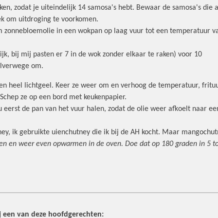
ken, zodat je uiteindelijk 14 samosa's hebt. Bewaar de samosa's die a
ek om uitdroging te voorkomen.
cm zonnebloemolie in een wokpan op laag vuur tot een temperatuur v
ijk, bij mij pasten er 7 in de wok zonder elkaar te raken) voor 10
alverwege om.
 en heel lichtgeel. Keer ze weer om en verhoog de temperatuur, frit
 Schep ze op een bord met keukenpapier.
e nu eerst de pan van het vuur halen, zodat de olie weer afkoelt naar
, ik gebruikte uienchutney die ik bij de AH kocht. Maar mangochutne
ken en weer even opwarmen in de oven. Doe dat op 180 graden in 5 t
ij een van deze hoofdgerechten: