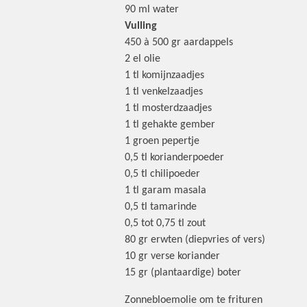
90 ml water
Vulling
450 à 500 gr aardappels
2 el olie
1 tl komijnzaadjes
1 tl venkelzaadjes
1 tl mosterdzaadjes
1 tl gehakte gember
1 groen pepertje
0,5 tl korianderpoeder
0,5 tl chilipoeder
1 tl garam masala
0,5 tl tamarinde
0,5 tot 0,75 tl zout
80 gr erwten (diepvries of vers)
10 gr verse koriander
15 gr (plantaardige) boter
Zonnebloemolie om te frituren