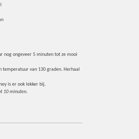
l
an
uur nog ongeveer 5 minuten tot ze mooi
 een temperatuur van 130 graden. Herhaal
y is er ook lekker bij.
ot 10 minuten.