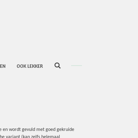
TEN
OOK LEKKER
tje en wordt gevuld met goed gekruide
che variant (kan zelfs helemaal