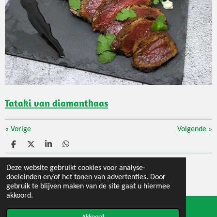
Tataki van diamanthaas
«
Vorige
Volgende
»
D
D
S
D
e
e
h
e
l
e
a
l
Deze website gebruikt cookies voor analyse-
© 2020 - 2026 Jouw 3 gangen menu
e
l
r
e
doeleinden en/of het tonen van advertenties. Door
n
e
n
Powered by
JouwWeb
gebruik te blijven maken van de site gaat u hiermee
akkoord.