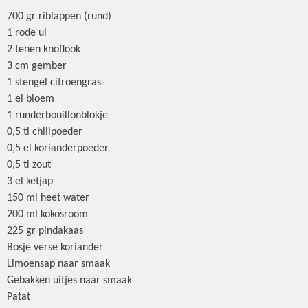
700 gr riblappen (rund)
1 rode ui
2 tenen knoflook
3 cm gember
1 stengel citroengras
1 el bloem
1 runderbouillonblokje
0,5 tl chilipoeder
0,5 el korianderpoeder
0,5 tl zout
3 el ketjap
150 ml heet water
200 ml kokosroom
225 gr pindakaas
Bosje verse koriander
Limoensap naar smaak
Gebakken uitjes naar smaak
Patat