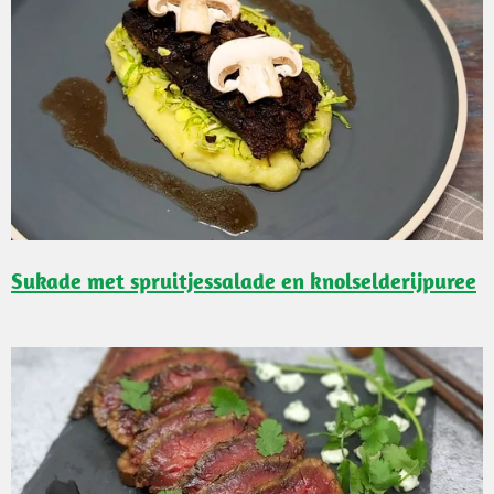
Sukade met spruitjessalade en knolselderijpuree