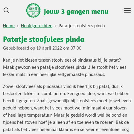
Ga
Jouw 3 gangen menu
direct
naar
Home
»
Hoofdgerechten
»
Patatje stoofvlees pinda
de
hoofdinhoud
Patatje stoofvlees pinda
Gepubliceerd op 19 april 2022 om 07:00
Kan je niet kiezen tussen stoofvlees of pindasaus bij je patat?
Maak gewoon een patatje stoofvlees pinda :) Je stooft het vlees
lekker mals in een heerlijke zelfgemaakte pindasaus.
Zowel stoofvlees als pindasaus vind ik heerlijk bij patat, dus ik
besloot ze lekker te combineren. Een goed idee, want we hebben
heerlijk gegeten. Zoals gewoonlijk bij stoofvlees moet je wel even
geduld hebben, want het vlees moet wel minimaal 4 uur stoven
of heel lage temperatuur. Maar je geduld wordt wel beloond en
tijdens het stoven hoef je alleen af en toe even te roeren. Bak de
patat als het vlees helemaal klaar is en serveer er eventueel nog