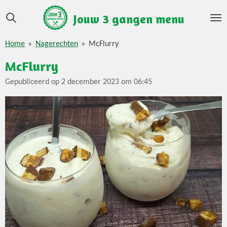
Ga
Jouw 3 gangen menu
direct
naar
Home
»
Nagerechten
»
McFlurry
de
hoofdinhoud
McFlurry
Gepubliceerd op 2 december 2023 om 06:45