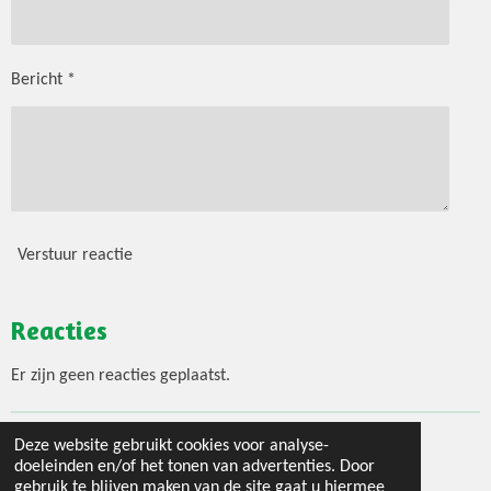
Bericht *
Verstuur reactie
Reacties
Er zijn geen reacties geplaatst.
Deze website gebruikt cookies voor analyse-
© 2020 - 2026 Jouw 3 gangen menu
doeleinden en/of het tonen van advertenties. Door
Powered by
JouwWeb
gebruik te blijven maken van de site gaat u hiermee