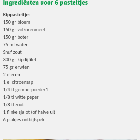
Ingrediënten voor 6 pasteitjes
Kippasteitjes
150 gr bloem
150 gr volkorenmeel
150 gr boter
75 ml water
Snuf zout
300 gr kipdijfilet
75 gr erwten
2 eieren
1 el citroensap
1/4 tl gemberpoeder1
1/8 tl witte peper
1/8 tl zout
1 flinke sjalot (of halve ui)
6 plakjes ontbijtspek