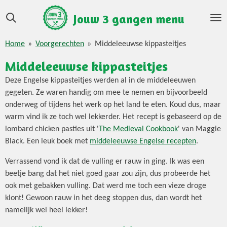
Ga
Jouw 3 gangen menu
direct
naar
Home
»
Voorgerechten
»
Middeleeuwse kippasteitjes
de
hoofdinhoud
Middeleeuwse kippasteitjes
Deze Engelse kippasteitjes werden al in de middeleeuwen
gegeten. Ze waren handig om mee te nemen en bijvoorbeeld
onderweg of tijdens het werk op het land te eten. Koud dus, maar
warm vind ik ze toch wel lekkerder. Het recept is gebaseerd op de
lombard chicken pasties uit '
The Medieval Cookbook
' van Maggie
Black. Een leuk boek met
middeleeuwse Engelse recepten
.
Verrassend vond ik dat de vulling er rauw in ging. Ik was een
beetje bang dat het niet goed gaar zou zijn, dus probeerde het
ook met gebakken vulling. Dat werd me toch een vieze droge
klont! Gewoon rauw in het deeg stoppen dus, dan wordt het
namelijk wel heel lekker!