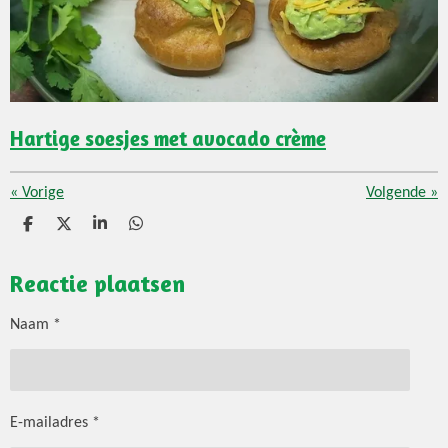
Hartige soesjes met avocado crème
«
Vorige
Volgende
»
D
D
S
D
e
e
h
e
l
e
a
l
Reactie plaatsen
e
l
r
e
n
e
n
Naam *
E-mailadres *