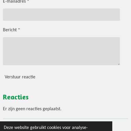
E-mailadres *
Bericht *
Verstuur reactie
Reacties
Er zijn geen reacties geplaatst.
Deze website gebruikt cookies voor analyse-
© 2020 - 2026 Jouw 3 gangen menu