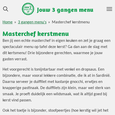
Ga
Jouw 3 gangen menu
direct
naar
Home
»
3 gangen menu's
»
Masterchef kerstmenu
de
hoofdinhoud
Masterchef kerstmenu
Ben jij een echte masterchef in eigen keuken en zet je graag een
spectaculair menu op tafel deze kerst? Ga dan aan de slag met
dit kertsmenu! Drie bijzondere gerechten, waarmee je jouw
gasten verrast.
Het voorgerecht is tonijntartaar met venkel en dropsaus. Een
bijzondere, maar vooral lekkere combinatie, die ik at in Sardinië.
Daarna serveer je duiffilet met kastanje gnocchi, erwtjes en
knapperige pastinaak. De duiffilets zijn klein, maar wel sterk van
smaak. Je proeft duidelijk een wildsmaak, wat ik altijd goed bij
kerst vind passen.
Ook het toetje is bijzonder, stoofpeertjes (hoe kerstig wil jet het