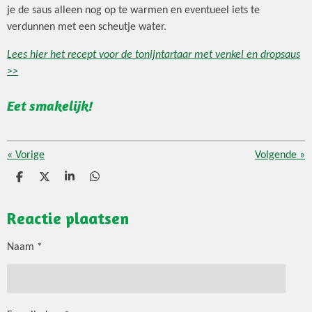
je de saus alleen nog op te warmen en eventueel iets te
verdunnen met een scheutje water.
Lees hier het recept voor de tonijntartaar met venkel en dropsaus
>>
Eet smakelijk!
«
Vorige
Volgende
»
D
D
S
D
e
e
h
e
l
e
a
l
Reactie plaatsen
e
l
r
e
n
e
n
Naam *