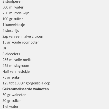
8 stoofperen
500 ml water
250 ml rode wijn
100 gr suiker
1 kaneelstokje
2 steranijs
Sap van een halve citroen
15 gr koude roomboter
IJs
3 eidooiers
265 ml volle melk
265 ml slagroom
Half vanillestokje
75 gr suiker
125 tot 150 gr gorgonzola dop
Gekarameliseerde walnoten
50 gr walnoten
50 gr suiker
1 el water