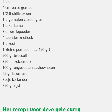
2 uien
4 cm verse gember
1/2 tl chilivlokken
1 tl gemalen citroengras
1 tl kurkuma
3 el kerriepoeder
4 teentjes knoflook
1 tl zout
1 kleine pompoen (ca 650 gr)
500 gr broccoli
850 ml kokosmelk
100 gr ongezouten cashewnoten
25 gr kokosrasp
Bosje koriander
750 gr rijst
Het recept voor deze gele curry