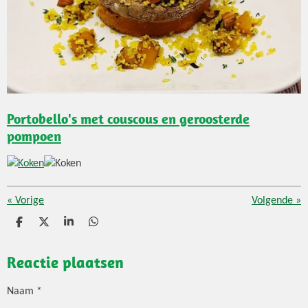
Portobello's met couscous en geroosterde
pompoen
«
Vorige
Volgende
»
D
D
S
D
e
e
h
e
l
e
a
l
Reactie plaatsen
e
l
r
e
n
e
n
Naam *