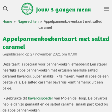
Ga
Jouw 3 gangen menu
direct
naar
Home
»
Nagerechten
»
Appelpannenkoekentaart met salted
de
caramel
hoofdinhoud
Appelpannenkoekentaart met salted
caramel
Gepubliceerd op 27 november 2021 om 07:00
Deze taart is speciaal voor pannenkoekenliefhebbers! Een stapel
heerlijke appelpannenkoeken met ertussen heerlijke salted
caramel bavarois. Super makkelijk te maken, want ik speelde een
beetje vals. De salted caramel bavarois komt namelijk uit een
pakje.
Ik gebruikte dit
bavaroispoeder
van Molen de Hoop. De bavarois
heb je dan zo gemaakt en de salted caramel smaak past goed bij
de appelpannenkoeken.