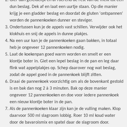
Gier dan geleidelijk en al roerend de rest van de melk tot een
dun beslag. Dek af en laat een uurtje staan. Op die manier
krijg je een gladder beslag en doordat de gluten 'ontspannen'
worden de pannenkoeken dunner en steviger.
Ondertussen kun je de appels vast schillen. Verwijder ook het
klokhuis en snij de appels in dunne plakjes.
Na een uur kan je de pannenkoeken gaan bakken, in totaal
heb je ongeveer 12 pannenkoeken nodig.
Laat de koekenpan goed warm worden en smelt er een
klontje boter in. Giet een lepel beslag in de pan en leg daar
flink wat appelplakjes op. Schep daarover nog wat beslag,
zodat de appel goed in de pannenkoek blijft zitten.
Draai de pannenkoek voorzichtig om als de bovenkant gestold
is en bak dan nog 2 à 3 minuten. Bak op deze manier
ongeveer 12 pannenkoeken en doe voor iedere pannenkoek
een nieuw klontje boter in de pan.
Als de pannenkoeken klaar zijn kan je de vulling maken. Klop
daarvoor 500 ml slagroom lobbig. Roer 10 ml koud water
door de bavaroismix en spatel daar de slagroom door.