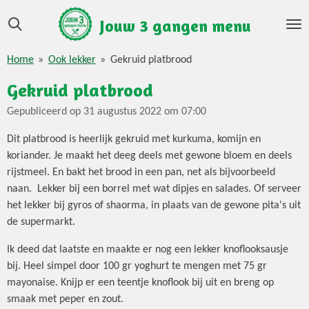
Ga
Jouw 3 gangen menu
direct
naar
Home
»
Ook lekker
»
Gekruid platbrood
de
hoofdinhoud
Gekruid platbrood
Gepubliceerd op 31 augustus 2022 om 07:00
Dit platbrood is heerlijk gekruid met kurkuma, komijn en
koriander. Je maakt het deeg deels met gewone bloem en deels
rijstmeel. En bakt het brood in een pan, net als bijvoorbeeld
naan. Lekker bij een borrel met wat dipjes en salades. Of serveer
het lekker bij gyros of shaorma, in plaats van de gewone pita's uit
de supermarkt.
Ik deed dat laatste en maakte er nog een lekker knoflooksausje
bij. Heel simpel door 100 gr yoghurt te mengen met 75 gr
mayonaise. Knijp er een teentje knoflook bij uit en breng op
smaak met peper en zout.