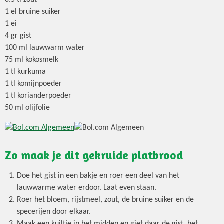
0.5 tl zout
1 el bruine suiker
1 ei
4 gr gist
100 ml lauwwarm water
75 ml kokosmelk
1 tl kurkuma
1 tl komijnpoeder
1 tl korianderpoeder
50 ml olijfolie
Zo maak je dit gekruide platbrood
Doe het gist in een bakje en roer een deel van het
lauwwarme water erdoor. Laat even staan.
Roer het bloem, rijstmeel, zout, de bruine suiker en de
specerijen door elkaar.