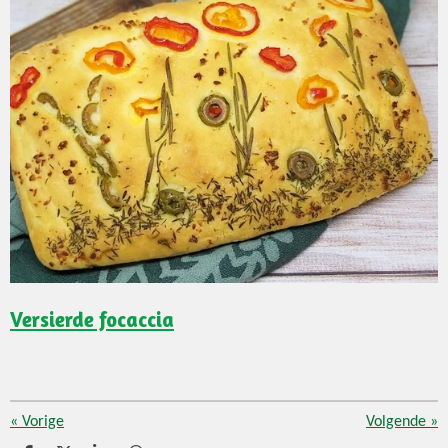
Versierde focaccia
«
Vorige
Volgende
»