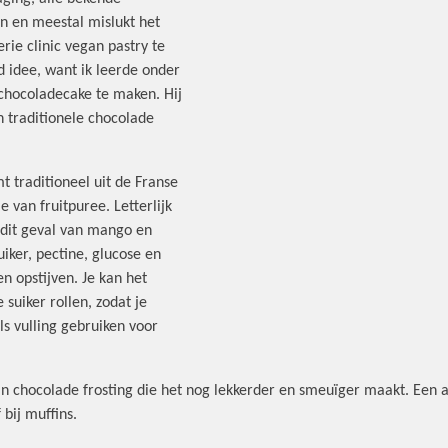
n en meestal mislukt het
erie clinic vegan pastry te
 idee, want ik leerde onder
chocoladecake te maken. Hij
en traditionele chocolade
mt traditioneel uit de Franse
e van fruitpuree. Letterlijk
n dit geval van mango en
uiker, pectine, glucose en
n opstijven. Je kan het
 suiker rollen, zodat je
ls vulling gebruiken voor
 chocolade frosting die het nog lekkerder en smeuïger maakt. Een 
bij muffins.