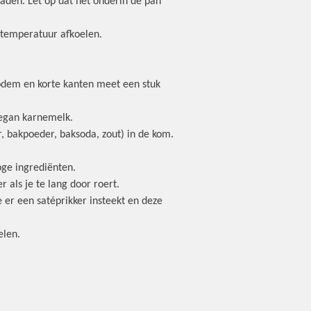
aden. Let op dat het onderin de pan
ertemperatuur afkoelen.
bodem en korte kanten meet een stuk
vegan karnemelk.
, bakpoeder, baksoda, zout) in de kom.
oge ingrediënten.
als je te lang door roert.
 er een satéprikker insteekt en deze
elen.