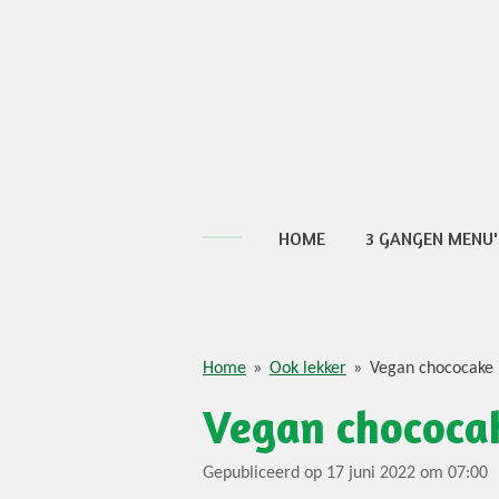
Ga
direct
naar
de
hoofdinhoud
HOME
3 GANGEN MENU'
Home
»
Ook lekker
»
Vegan chococake m
Vegan chococak
Gepubliceerd op 17 juni 2022 om 07:00