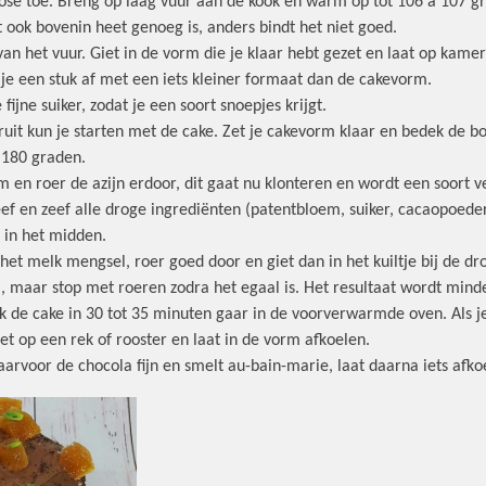
ose toe. Breng op laag vuur aan de kook en warm op tot 106 à 107 gr
t ook bovenin heet genoeg is, anders bindt het niet goed.
van het vuur. Giet in de vorm die je klaar hebt gezet en laat op kam
ij je een stuk af met een iets kleiner formaat dan de cakevorm.
 fijne suiker, zodat je een soort snoepjes krijgt.
fruit kun je starten met de cake. Zet je cakevorm klaar en bedek de 
 180 graden.
om en roer de azijn erdoor, dit gaat nu klonteren en wordt een soort 
f en zeef alle droge ingrediënten (patentbloem, suiker, cacaopoeder
 in het midden.
het melk mengsel, roer goed door en giet dan in het kuiltje bij de dr
maar stop met roeren zodra het egaal is. Het resultaat wordt minder 
k de cake in 30 tot 35 minuten gaar in de voorverwarmde oven. Als je
Zet op een rek of rooster en laat in de vorm afkoelen.
arvoor de chocola fijn en smelt au-bain-marie, laat daarna iets afko