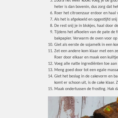
Zodra het weer kookt voeg je de gluc
heter is dan bovenin, dus zorg dat he
Roer het citroenzuur erdoor en haal 
Als het is afgekoeld en opgestijfd sn
De rest snij je in blokjes, haal door de
Tijdens het afkoelen van de pate de 
bakpapier. Verwarm de oven voor op
Giet als eerste de sojamelk in een k
Zet een andere kom klaar met een zee
Roer door elkaar en maak een kuiltje
Voeg alle natte ingrediënten toe aan 
Meng goed door tot een egale massa, 
Giet het beslag in de cakevorm en ba
komt er schoon uit, is de cake klaar. 
Maak ondertussen de frosting. Hak da