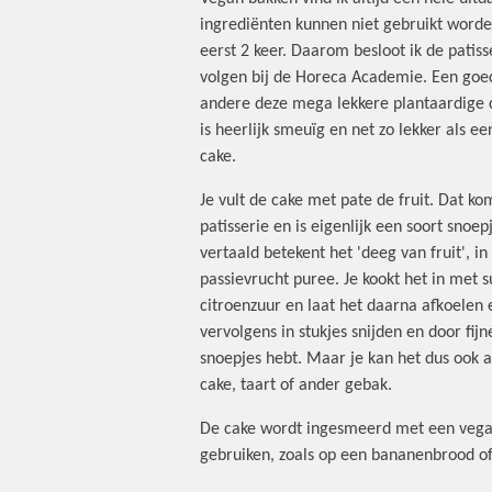
ingrediënten kunnen niet gebruikt worde
eerst 2 keer. Daarom besloot ik de patiss
volgen bij de Horeca Academie. Een goed
andere deze mega lekkere plantaardige 
is heerlijk smeuïg en net zo lekker als e
cake.
Je vult de cake met pate de fruit. Dat ko
patisserie en is eigenlijk een soort snoepj
vertaald betekent het 'deeg van fruit', i
passievrucht puree. Je kookt het in met s
citroenzuur en laat het daarna afkoelen e
vervolgens in stukjes snijden en door fijne
snoepjes hebt. Maar je kan het dus ook a
cake, taart of ander gebak.
De cake wordt ingesmeerd met een vegan
gebruiken, zoals op een bananenbrood of 