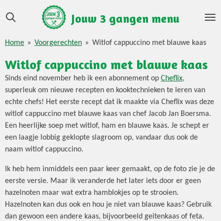
Ga
Jouw 3 gangen menu
direct
naar
Home
»
Voorgerechten
»
Witlof cappuccino met blauwe kaas
de
hoofdinhoud
Witlof cappuccino met blauwe kaas
Sinds eind november heb ik een abonnement op
Cheflix
,
superleuk om nieuwe recepten en kooktechnieken te leren van
echte chefs! Het eerste recept dat ik maakte via Cheflix was deze
witlof cappuccino met blauwe kaas van chef Jacob Jan Boersma.
Een heerlijke soep met witlof, ham en blauwe kaas. Je schept er
een laagje lobbig geklopte slagroom op, vandaar dus ook de
naam witlof cappuccino.
Ik heb hem inmiddels een paar keer gemaakt, op de foto zie je de
eerste versie. Maar ik veranderde het later iets door er geen
hazelnoten maar wat extra hamblokjes op te strooien.
Hazelnoten kan dus ook en hou je niet van blauwe kaas? Gebruik
dan gewoon een andere kaas, bijvoorbeeld geitenkaas of feta.