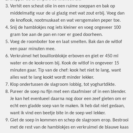
Verhit een scheut olie in een ruime soeppan en bak op
middelmatig vuur de ui glazig met wat zout erbij. Voeg dan
de knoflook, nootmuskaat en wat versgemalen peper toe.
Snij de hamblokjes nog iets kleiner en voeg ongeveer 100
gram toe aan de pan en roer er goed doorheen.
Voeg de roomboter toe en laat smelten. Bak dan de witlof
een paar minuten mee.
Verkruimel het bouillonblokje erboven en giet er 450 ml
water en de kookroom bij. Kook de witlof in ongeveer 15
minuten gaar. Tip van de chef: kook het niet te lang, want
alles wat te lang kookt wordt minder lekker.
Klop ondertussen de slagroom lobbig, tot yoghurtdikte.
Pureer de soep nu fijn met een staafmixer of in een blender.
Je kan het eventueel daarna nog door een zeef gieten om er
echt een gladde soep van te maken. Ik heb dat niet gedaan,
want ik vind een beetje bite in de soep wel lekker.
Giet de soep in kommen en schep de slagroom erop. Bestrooi
met de rest van de hamblokjes en verkruimel de blauwe kaas