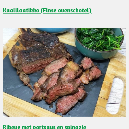
Kaalilaatikko (Finse ovenschotel)
Ribeye met portsaus en spinazie