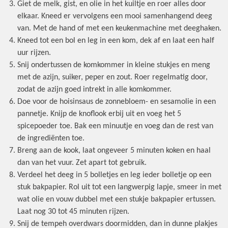
Giet de melk, gist, en olie in het kuiltje en roer alles door
elkaar. Kneed er vervolgens een mooi samenhangend deeg
van. Met de hand of met een keukenmachine met deeghaken.
Kneed tot een bol en leg in een kom, dek af en laat een half
uur rijzen.
Snij ondertussen de komkommer in kleine stukjes en meng
met de azijn, suiker, peper en zout. Roer regelmatig door,
zodat de azijn goed intrekt in alle komkommer.
Doe voor de hoisinsaus de zonnebloem- en sesamolie in een
pannetje. Knijp de knoflook erbij uit en voeg het 5
spicepoeder toe. Bak een minuutje en voeg dan de rest van
de ingrediënten toe.
Breng aan de kook, laat ongeveer 5 minuten koken en haal
dan van het vuur. Zet apart tot gebruik.
Verdeel het deeg in 5 bolletjes en leg ieder bolletje op een
stuk bakpapier. Rol uit tot een langwerpig lapje, smeer in met
wat olie en vouw dubbel met een stukje bakpapier ertussen.
Laat nog 30 tot 45 minuten rijzen.
Snij de tempeh overdwars doormidden, dan in dunne plakjes