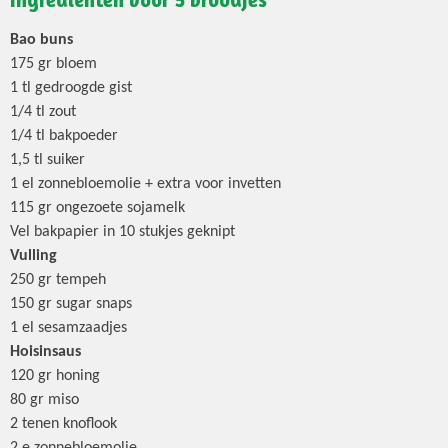
Bao buns
175 gr bloem
1 tl gedroogde gist
1/4 tl zout
1/4 tl bakpoeder
1,5 tl suiker
1 el zonnebloemolie + extra voor invetten
115 gr ongezoete sojamelk
Vel bakpapier in 10 stukjes geknipt
Vulling
250 gr tempeh
150 gr sugar snaps
1 el sesamzaadjes
Hoisinsaus
120 gr honing
80 gr miso
2 tenen knoflook
2 e zonnebloemolie