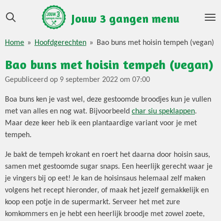
Ga
Jouw 3 gangen menu
direct
naar
Home
»
Hoofdgerechten
»
Bao buns met hoisin tempeh (vegan)
de
hoofdinhoud
Bao buns met hoisin tempeh (vegan)
Gepubliceerd op 9 september 2022 om 07:00
Boa buns ken je vast wel, deze gestoomde broodjes kun je vullen
met van alles en nog wat. Bijvoorbeeld
char siu speklappen
.
Maar deze keer heb ik een plantaardige variant voor je met
tempeh.
Je bakt de tempeh krokant en roert het daarna door hoisin saus,
samen met gestoomde sugar snaps. Een heerlijk gerecht waar je
je vingers bij op eet! Je kan de hoisinsaus helemaal zelf maken
volgens het recept hieronder, of maak het jezelf gemakkelijk en
koop een potje in de supermarkt. Serveer het met zure
komkommers en je hebt een heerlijk broodje met zowel zoete,