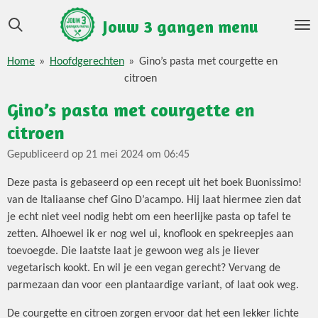
Ga
Jouw 3 gangen menu
direct
naar
Home
»
Hoofdgerechten
»
Gino’s pasta met courgette en
de
citroen
hoofdinhoud
Gino’s pasta met courgette en
citroen
Gepubliceerd op 21 mei 2024 om 06:45
Deze pasta is gebaseerd op een recept uit het boek Buonissimo!
van de Italiaanse chef Gino D’acampo. Hij laat hiermee zien dat
je echt niet veel nodig hebt om een heerlijke pasta op tafel te
zetten. Alhoewel ik er nog wel ui, knoflook en spekreepjes aan
toevoegde. Die laatste laat je gewoon weg als je liever
vegetarisch kookt. En wil je een vegan gerecht? Vervang de
parmezaan dan voor een plantaardige variant, of laat ook weg.
De courgette en citroen zorgen ervoor dat het een lekker lichte