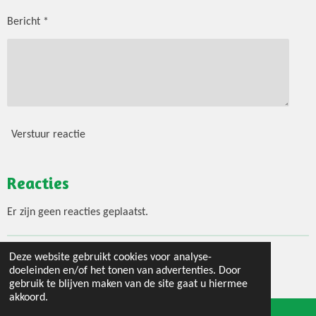
Bericht *
Verstuur reactie
Reacties
Er zijn geen reacties geplaatst.
Deze website gebruikt cookies voor analyse-
© 2020 - 2026 Jouw 3 gangen menu
doeleinden en/of het tonen van advertenties. Door
Powered by
JouwWeb
gebruik te blijven maken van de site gaat u hiermee
akkoord.