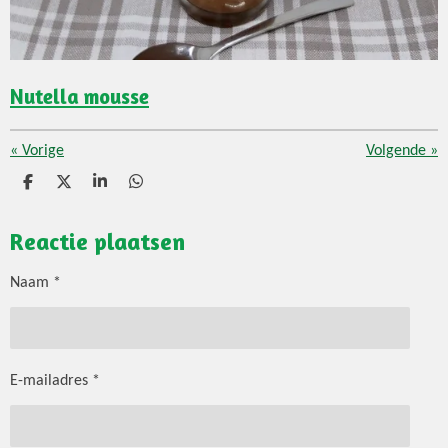
Nutella mousse
«
Vorige
Volgende
»
D
D
S
D
e
e
h
e
l
e
a
l
Reactie plaatsen
e
l
r
e
n
e
n
Naam *
E-mailadres *