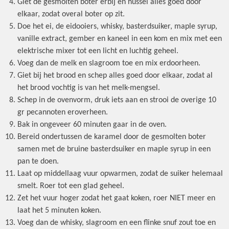
Giet de gesmolten boter erbij en hussel alles goed door
elkaar, zodat overal boter op zit.
Doe het ei, de eidooiers, whisky, basterdsuiker, maple syrup,
vanille extract, gember en kaneel in een kom en mix met een
elektrische mixer tot een licht en luchtig geheel.
Voeg dan de melk en slagroom toe en mix erdoorheen.
Giet bij het brood en schep alles goed door elkaar, zodat al
het brood vochtig is van het melk-mengsel.
Schep in de ovenvorm, druk iets aan en strooi de overige 10
gr pecannoten eroverheen.
Bak in ongeveer 60 minuten gaar in de oven.
Bereid ondertussen de karamel door de gesmolten boter
samen met de bruine basterdsuiker en maple syrup in een
pan te doen.
Laat op middellaag vuur opwarmen, zodat de suiker helemaal
smelt. Roer tot een glad geheel.
Zet het vuur hoger zodat het gaat koken, roer NIET meer en
laat het 5 minuten koken.
Voeg dan de whisky, slagroom en een flinke snuf zout toe en