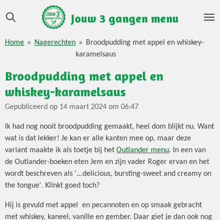
Ga
Jouw 3 gangen menu
direct
naar
Home
»
Nagerechten
»
Broodpudding met appel en whiskey-
de
karamelsaus
hoofdinhoud
Broodpudding met appel en
whiskey-karamelsaus
Gepubliceerd op 14 maart 2024 om 06:47
Ik had nog nooit broodpudding gemaakt, heel dom blijkt nu. Want
wat is dat lekker! Je kan er alle kanten mee op, maar deze
variant maakte ik als toetje bij het
Outlander menu
. In een van
de Outlander-boeken eten Jem en zijn vader Roger ervan en het
wordt beschreven als '...delicious, bursting-sweet and creamy on
the tongue'. Klinkt goed toch?
Hij is gevuld met appel en pecannoten en op smaak gebracht
met whiskey, kaneel, vanille en gember. Daar giet je dan ook nog