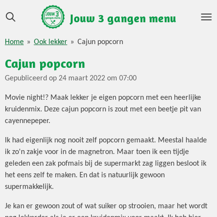
Ga
Jouw 3 gangen menu
direct
naar
Home
»
Ook lekker
»
Cajun popcorn
de
hoofdinhoud
Cajun popcorn
Gepubliceerd op 24 maart 2022 om 07:00
Movie night!? Maak lekker je eigen popcorn met een heerlijke
kruidenmix. Deze cajun popcorn is zout met een beetje pit van
cayennepeper.
Ik had eigenlijk nog nooit zelf popcorn gemaakt. Meestal haalde
ik zo'n zakje voor in de magnetron. Maar toen ik een tijdje
geleden een zak pofmais bij de supermarkt zag liggen besloot ik
het eens zelf te maken. En dat is natuurlijk gewoon
supermakkelijk.
Je kan er gewoon zout of wat suiker op strooien, maar het wordt