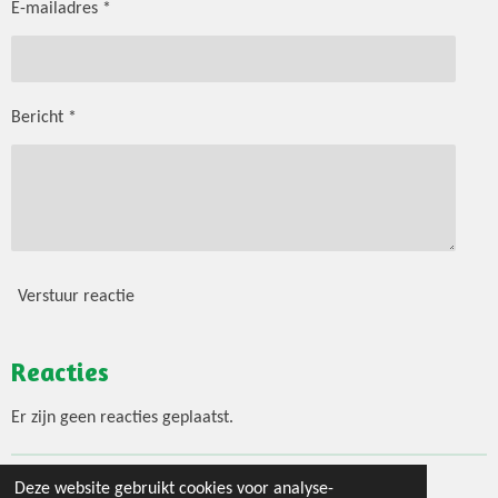
E-mailadres *
Bericht *
Verstuur reactie
Reacties
Er zijn geen reacties geplaatst.
Deze website gebruikt cookies voor analyse-
© 2020 - 2026 Jouw 3 gangen menu