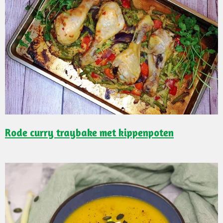
Rode curry traybake met kippenpoten