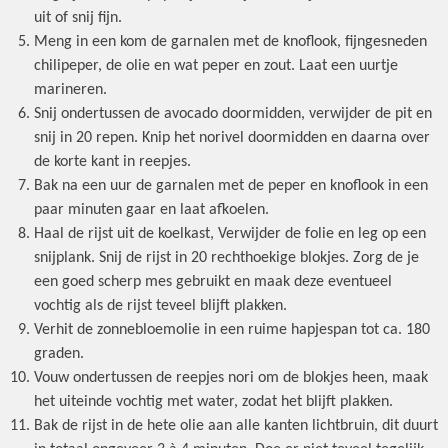
uit of snij fijn.
Meng in een kom de garnalen met de knoflook, fijngesneden
chilipeper, de olie en wat peper en zout. Laat een uurtje
marineren.
Snij ondertussen de avocado doormidden, verwijder de pit en
snij in 20 repen. Knip het norivel doormidden en daarna over
de korte kant in reepjes.
Bak na een uur de garnalen met de peper en knoflook in een
paar minuten gaar en laat afkoelen.
Haal de rijst uit de koelkast, Verwijder de folie en leg op een
snijplank. Snij de rijst in 20 rechthoekige blokjes. Zorg de je
een goed scherp mes gebruikt en maak deze eventueel
vochtig als de rijst teveel blijft plakken.
Verhit de zonnebloemolie in een ruime hapjespan tot ca. 180
graden.
Vouw ondertussen de reepjes nori om de blokjes heen, maak
het uiteinde vochtig met water, zodat het blijft plakken.
Bak de rijst in de hete olie aan alle kanten lichtbruin, dit duurt