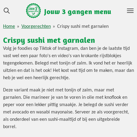
Ga
Jouw 3 gangen menu
direct
naar
Home
»
Voorgerechten
»
Crispy sushi met garnalen
de
hoofdinhoud
Crispy sushi met garnalen
Volg je foodies op Tiktok of Instagram, dan ben je de laatste tijd
vast wel een paar foto's en video's van krokante rijstblokjes
tegengekomen. Belegd met tonijn of zalm. Ik vond het er heerlijk
uitzien en dat is het ook! Het kost wat tijd om te maken, maar dan
heb je wel een heerlijk gerechtje.
Deze variant maak je niet met tonijn of zalm, maar met
garnalen. Die marineer je van te voren in olie met knoflook en
peper voor een lekker pittig smaakje. Je belegd de sushi verder
met avocado en wasabi mayonaise. Serveer ze als voorgerecht,
als onderdeel van een sushi-maaltijd of bij een uitgebreide
borrel.